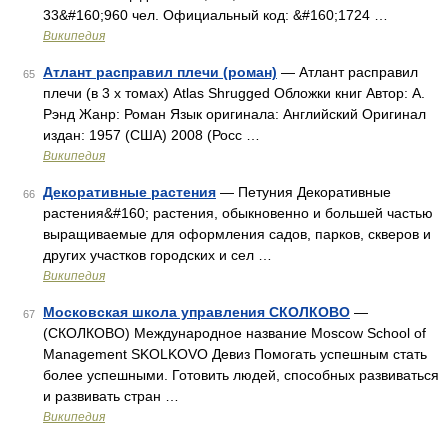
33&#160;960 чел. Официальный код: &#160;1724 …
Википедия
Атлант расправил плечи (роман)
— Атлант расправил
65
плечи (в 3 х томах) Atlas Shrugged Обложки книг Автор: А.
Рэнд Жанр: Роман Язык оригинала: Английский Оригинал
издан: 1957 (США) 2008 (Росс …
Википедия
Декоративные растения
— Петуния Декоративные
66
растения&#160; растения, обыкновенно и большей частью
выращиваемые для оформления садов, парков, скверов и
других участков городских и сел …
Википедия
Московская школа управления СКОЛКОВО
—
67
(СКОЛКОВО) Международное название Moscow School of
Management SKOLKOVO Девиз Помогать успешным стать
более успешными. Готовить людей, способных развиваться
и развивать стран …
Википедия