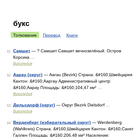
букс
Толкование
Перевод
Книги
Самшит
— ? Самшит Самшит вечнозелёный. Остров
61
Корсика …
Википедия
Аарау (округ)
— Aarau (Bezirk) Страна: &#160;Швейцария
62
Кантон: &#160;Ааргау Административный центр:
&#160;Аарау Площадь: &#160;104,47 км² …
Википедия
Дильсдорф (округ)
— Округ Bezirk Dielsdorf …
63
Википедия
Верденберг (избирательный округ)
— Werdenberg
64
(Wahlkreis) Страна: &#160;Швейцария Кантон: &#160;Санкт
Галлен Площадь: &#160;206,48 км² Население: